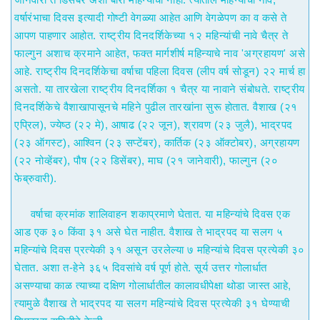
वर्षारंभाचा दिवस इत्यादी गोष्टी वेगळ्या आहेत आणि वेगळेपण का व कसे ते
आपण पाहणार आहोत. राष्ट्रीय दिनदर्शिकेच्या १२ महिन्यांची नावे चैत्र ते
फाल्गुन अशाच क्रमाने आहेत, फक्त मार्गशीर्ष महिन्याचे नाव 'अग्रहायण' असे
आहे. राष्ट्रीय दिनदर्शिकेचा वर्षाचा पहिला दिवस (लीप वर्ष सोडून) २२ मार्च हा
असतो. या तारखेला राष्ट्रीय दिनदर्शिका १ चैत्र या नावाने संबोधते. राष्ट्रीय
दिनदर्शिकेचे वैशाखापासूनचे महिने पुढील तारखांना सुरू होतात. वैशाख (२१
एप्रिल), ज्येष्ठ (२२ मे), आषाढ (२२ जून), श्रावण (२३ जुलै), भाद्रपद
(२३ ऑगस्ट), आश्विन (२३ सप्टेंबर), कार्तिक (२३ ऑक्टोबर), अग्रहायण
(२२ नोव्हेंबर), पौष (२२ डिसेंबर), माघ (२१ जानेवारी), फाल्गुन (२०
फेब्रुवारी).
वर्षाचा क्रमांक शालिवाहन शकाप्रमाणे घेतात. या महिन्यांचे दिवस एक
आड एक ३० किंवा ३१ असे घेत नाहीत. वैशाख ते भाद्रपद या सलग ५
महिन्यांचे दिवस प्रत्येकी ३१ असून उरलेल्या ७ महिन्यांचे दिवस प्रत्येकी ३०
घेतात. अशा त-हेने ३६५ दिवसांचे वर्ष पूर्ण होते. सूर्य उत्तर गोलार्धात
असण्याचा काळ त्याच्या दक्षिण गोलार्धातील कालावधीपेक्षा थोडा जास्त आहे,
त्यामुळे वैशाख ते भाद्रपद या सलग महिन्यांचे दिवस प्रत्येकी ३१ घेण्याची